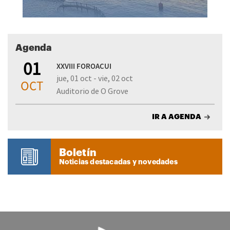
Agenda
01
XXVIII FOROACUI
jue, 01 oct - vie, 02 oct
OCT
Auditorio de O Grove
IR A AGENDA
Boletín
Noticias destacadas y novedades