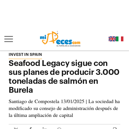
Ir al contenido principal de la página (alt + s)
Ir a la cabecera de la página (alt + c)
Ir al pie de la página (alt + p)
Ir al menú principal (alt + u)
Mostrar/ocultar navegación principal
INVEST IN SPAIN
Seafood Legacy sigue con
sus planes de producir 3.000
toneladas de salmón en
Burela
Santiago de Compostela 13/01/2025 | La sociedad ha
modificado su consejo de administración después de
la última ampliación de capital