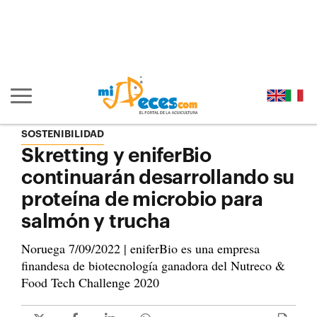
Ir al contenido principal de la página (alt + s)
Ir a la cabecera de la página (alt + c)
Ir al pie de la página (alt + p)
Ir al menú principal (alt + u)
Mostrar/ocultar navegación principal
SOSTENIBILIDAD
Skretting y eniferBio
continuarán desarrollando su
proteína de microbio para
salmón y trucha
Noruega 7/09/2022 | eniferBio es una empresa
finandesa de biotecnología ganadora del Nutreco &
Food Tech Challenge 2020