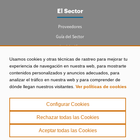
El Sector
Proveedores
Guía del Sector
Legislación
Empleo
Usamos cookies y otras técnicas de rastreo para mejorar tu
experiencia de navegación en nuestra web, para mostrarte
contenidos personalizados y anuncios adecuados, para
analizar el tráfico en nuestra web y para comprender de
dónde llegan nuestros visitantes.
Ver políticas de cookies
Aviso legal
|
Configurar Cookies
Política de Privacidad
|
Rechazar todas las Cookies
Política de Cookies
Aceptar todas las Cookies
. misPeces Copyright 2000 - 2026. Todos los derechos reservados