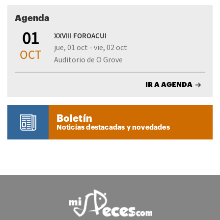
Agenda
01
XXVIII FOROACUI
jue, 01 oct - vie, 02 oct
OCT
Auditorio de O Grove
IR A AGENDA
Boletín
Noticias destacadas y novedades