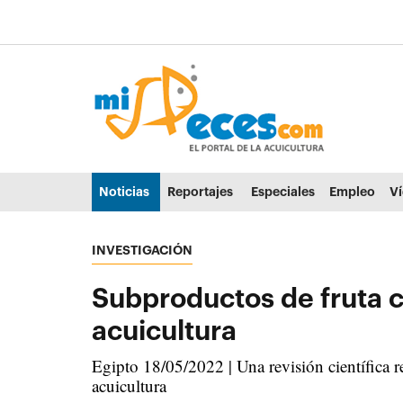
Ir al contenido principal de la página (alt + s)
Ir a la cabecera de la página (alt + c)
Ir al pie de la página (alt + p)
Ir al menú principal (alt + u)
Noticias
Reportajes
Especiales
Empleo
V
INVESTIGACIÓN
Subproductos de fruta 
acuicultura
Egipto 18/05/2022 | Una revisión científica re
acuicultura