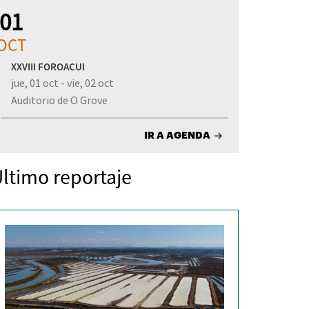
01
OCT
XXVIII FOROACUI
jue, 01 oct - vie, 02 oct
Auditorio de O Grove
IR A AGENDA
ltimo reportaje