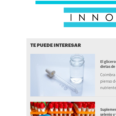
TE PUEDE INTERESAR
El glicer
dietas de
Coimbra 
pienso de
nutriente
Suplement
selenio y