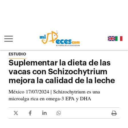
Ir al contenido principal de la página (alt + s)
Ir a la cabecera de la página (alt + c)
Ir al pie de la página (alt + p)
Ir al menú principal (alt + u)
Mostrar/ocultar navegación principal
ESTUDIO
Suplementar la dieta de las
vacas con Schizochytrium
mejora la calidad de la leche
México 17/07/2024 | Schizochytrium es una
microalga rica en omega-3 EPA y DHA