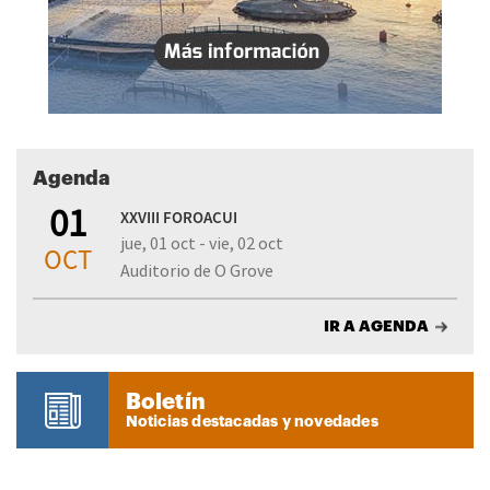
Agenda
01
XXVIII FOROACUI
jue, 01 oct - vie, 02 oct
OCT
Auditorio de O Grove
IR A AGENDA
Boletín
Noticias destacadas y novedades