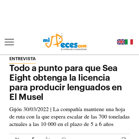
Ir al contenido principal de la página (alt + s)
Ir a la cabecera de la página (alt + c)
Ir al pie de la página (alt + p)
Ir al menú principal (alt + u)
Mostrar/ocultar navegación principal
ENTREVISTA
Todo a punto para que Sea
Eight obtenga la licencia
para producir lenguados en
El Musel
Gijón 30/03/2022 | La compañía mantiene una hoja
de ruta con la que espera escalar de las 700 toneladas
actuales a las 10 000 en el plazo de 5 a 6 años