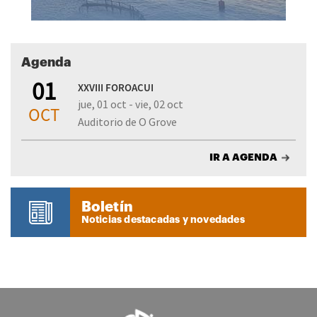
Agenda
01
XXVIII FOROACUI
jue, 01 oct - vie, 02 oct
OCT
Auditorio de O Grove
IR A AGENDA
Boletín
Noticias destacadas y novedades