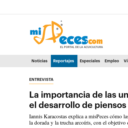
Ir al contenido principal de la página (alt + s)
Ir a la cabecera de la página (alt + c)
Ir al pie de la página (alt + p)
Ir al menú principal (alt + u)
Noticias
Reportajes
Especiales
Empleo
V
ENTREVISTA
La importancia de las u
el desarrollo de piensos
Iannis Karacostas explica a misPeces cómo las
la dorada y la trucha arcoíris, con el objetiv