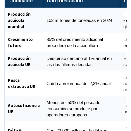
-Indicador
Dato destacado
Lec
Producción
Hito
acuícola
103 millones de toneladas en 2024
- e
mundial
glob
Crecimiento
85% del crecimiento adicional
La p
futuro
procederá de la acuicultura
expa
Producción
Descenso cercano al 1% anual en
Eur
acuícola UE
las dos últimas décadas
sec
La p
Pesca
Caída aproximada del 2,3% anual
acui
extractiva UE
acu
Menos del 50% del pescado
Autosuficiencia
La 
consumido se produce por
UE
pro
operadores europeos
La 
Déficit
Casi 23.000 millones de dólares