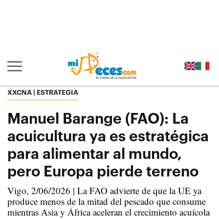
Ir al contenido principal de la página (alt + s)
Ir a la cabecera de la página (alt + c)
Ir al pie de la página (alt + p)
Ir al menú principal (alt + u)
Mostrar/ocultar navegación principal
XXCNA | ESTRATEGIA
Manuel Barange (FAO): La
acuicultura ya es estratégica
para alimentar al mundo,
pero Europa pierde terreno
Vigo, 2/06/2026 | La FAO advierte de que la UE ya
produce menos de la mitad del pescado que consume
mientras Asia y África aceleran el crecimiento acuícola