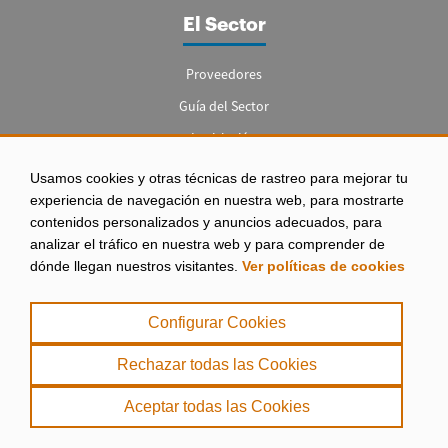
El Sector
Proveedores
Guía del Sector
Legislación
Empleo
Usamos cookies y otras técnicas de rastreo para mejorar tu
experiencia de navegación en nuestra web, para mostrarte
contenidos personalizados y anuncios adecuados, para
analizar el tráfico en nuestra web y para comprender de
dónde llegan nuestros visitantes.
Ver políticas de cookies
Aviso legal
|
Configurar Cookies
Política de Privacidad
|
Rechazar todas las Cookies
Política de Cookies
Aceptar todas las Cookies
. misPeces Copyright 2000 - 2026. Todos los derechos reservados