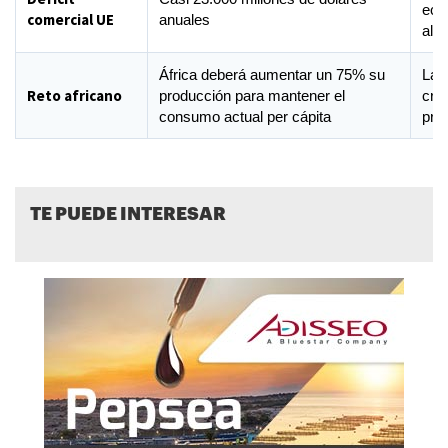
eco
comercial UE
anuales
ali
África deberá aumentar un 75% su
La a
Reto africano
producción para mantener el
cre
consumo actual per cápita
prot
TE PUEDE INTERESAR