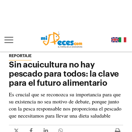
Ir al contenido principal de la página (alt + s)
Ir a la cabecera de la página (alt + c)
Ir al pie de la página (alt + p)
Ir al menú principal (alt + u)
Mostrar/ocultar navegación principal
REPORTAJE
Sin acuicultura no hay
pescado para todos: la clave
para el futuro alimentario
Es crucial que se reconozca su importancia para que
su existencia no sea motivo de debate, porque junto
con la pesca responsable nos proporciona el pescado
que necesitamos para llevar una dieta saludable