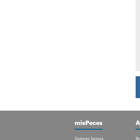
misPeces
A
Quienes Somos
No