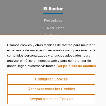
El Sector
Proveedores
Guía del Sector
Legislación
Empleo
Usamos cookies y otras técnicas de rastreo para mejorar tu
experiencia de navegación en nuestra web, para mostrarte
contenidos personalizados y anuncios adecuados, para
analizar el tráfico en nuestra web y para comprender de
dónde llegan nuestros visitantes.
Ver políticas de cookies
Aviso legal
|
Configurar Cookies
Política de Privacidad
|
Rechazar todas las Cookies
Política de Cookies
Aceptar todas las Cookies
. misPeces Copyright 2000 - 2026. Todos los derechos reservados