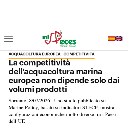
Vai al contenuto principale della pagina (alt + s)
Vai all'intestazione della pagina (alt + c)
Vai al piè di pagina (alt + p)
Vai al menu principale (alt + u)
Mostra/nascondi navigazione principale
ACQUACOLTURA EUROPEA | COMPETITIVITÀ
La competitività
dell’acquacoltura marina
europea non dipende solo dai
volumi prodotti
Sorrento, 8/07/2026 | Uno studio pubblicato su
Marine Policy, basato su indicatori STECF, mostra
configurazioni economiche molto diverse tra i Paesi
dell’UE