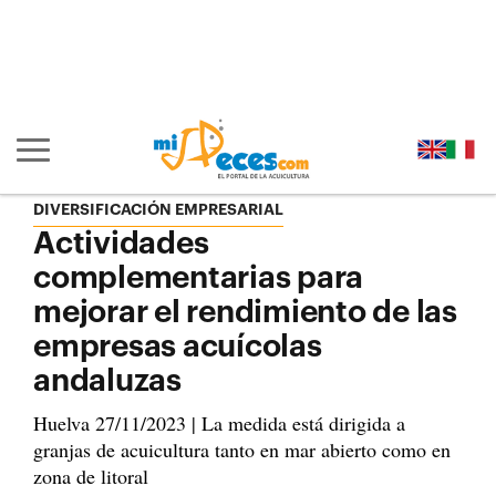
Ir al contenido principal de la página (alt + s)
Ir a la cabecera de la página (alt + c)
Ir al pie de la página (alt + p)
Ir al menú principal (alt + u)
Mostrar/ocultar navegación principal
DIVERSIFICACIÓN EMPRESARIAL
Actividades
complementarias para
mejorar el rendimiento de las
empresas acuícolas
andaluzas
Huelva 27/11/2023 | La medida está dirigida a
granjas de acuicultura tanto en mar abierto como en
zona de litoral