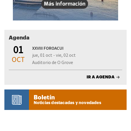
Agenda
01
XXVIII FOROACUI
jue, 01 oct - vie, 02 oct
OCT
Auditorio de O Grove
IR A AGENDA
Boletín
Noticias destacadas y novedades