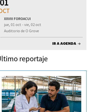
01
OCT
XXVIII FOROACUI
jue, 01 oct - vie, 02 oct
Auditorio de O Grove
IR A AGENDA
ltimo reportaje