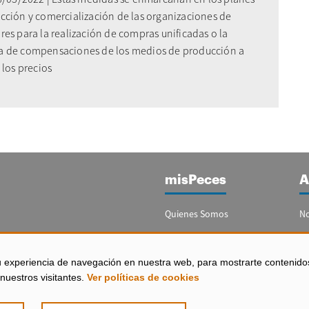
cción y comercialización de las organizaciones de
es para la realización de compras unificadas o la
 de compensaciones de los medios de producción a
 los precios
misPeces
A
Quienes Somos
No
Publicidad
Re
Contacto
Bo
u experiencia de navegación en nuestra web, para mostrarte contenido
España)
nuestros visitantes.
Ver políticas de cookies
Configurar Cookies