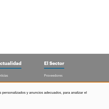
ctualidad
El Sector
ticias
Proveedores
portajes
Guía del Sector
letín Acuicultura
Legislación
s personalizados y anuncios adecuados, para analizar el
Empleo