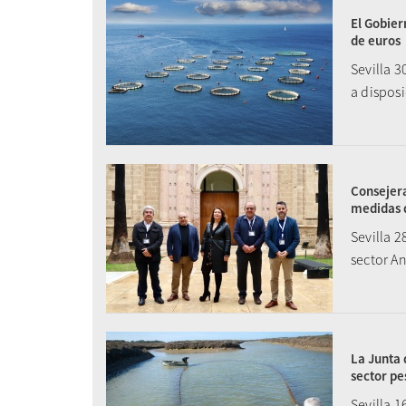
El Gobier
de euros
Sevilla 3
a disposi
Consejera
medidas 
Sevilla 
sector A
La Junta 
sector pe
Sevilla 