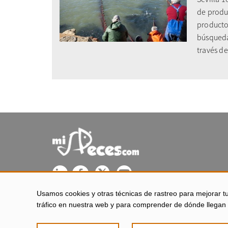
de produ
productor
búsqueda
través de
Usamos cookies y otras técnicas de rastreo para mejorar t
misPeces se edita desde El Puerto de Santa María (Cádiz - 
tráfico en nuestra web y para comprender de dónde llegan 