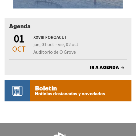
Agenda
01
XXVIII FOROACUI
jue, 01 oct - vie, 02 oct
OCT
Auditorio de O Grove
IR A AGENDA
Boletín
Noticias destacadas y novedades