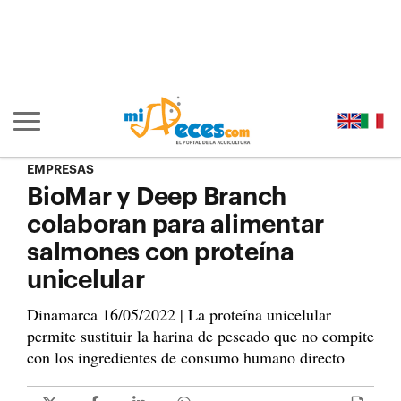
Ir al contenido principal de la página (alt + s)
Ir a la cabecera de la página (alt + c)
Ir al pie de la página (alt + p)
Ir al menú principal (alt + u)
Mostrar/ocultar navegación principal
EMPRESAS
BioMar y Deep Branch
colaboran para alimentar
salmones con proteína
unicelular
Dinamarca 16/05/2022 | La proteína unicelular
permite sustituir la harina de pescado que no compite
con los ingredientes de consumo humano directo