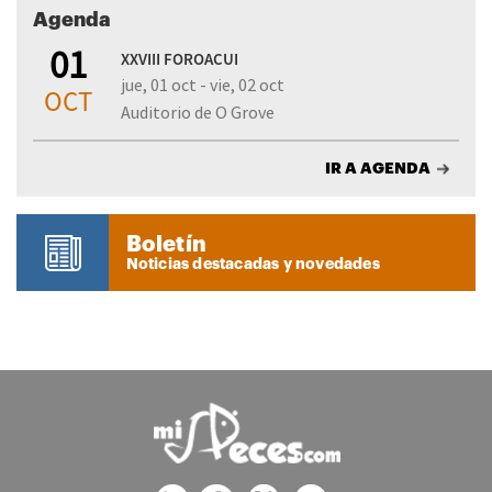
Agenda
01
XXVIII FOROACUI
jue, 01 oct - vie, 02 oct
OCT
Auditorio de O Grove
IR A AGENDA
Boletín
Noticias destacadas y novedades