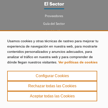
El Sector
Proveedores
Guía del Sector
Legislación
Empleo
Usamos cookies y otras técnicas de rastreo para mejorar tu
experiencia de navegación en nuestra web, para mostrarte
contenidos personalizados y anuncios adecuados, para
analizar el tráfico en nuestra web y para comprender de
dónde llegan nuestros visitantes.
Ver políticas de cookies
Aviso legal
|
Configurar Cookies
Política de Privacidad
|
Rechazar todas las Cookies
Política de Cookies
Aceptar todas las Cookies
. misPeces Copyright 2000 - 2026. Todos los derechos reservados