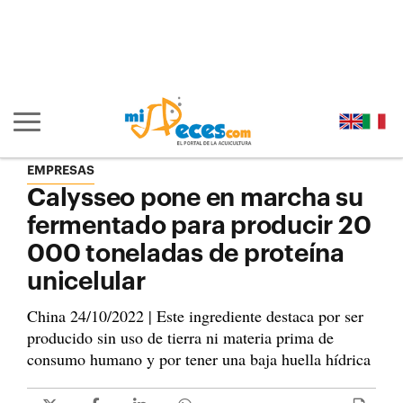
Ir al contenido principal de la página (alt + s)
Ir a la cabecera de la página (alt + c)
Ir al pie de la página (alt + p)
Ir al menú principal (alt + u)
Mostrar/ocultar navegación principal
EMPRESAS
Calysseo pone en marcha su
fermentado para producir 20
000 toneladas de proteína
unicelular
China 24/10/2022 | Este ingrediente destaca por ser
producido sin uso de tierra ni materia prima de
consumo humano y por tener una baja huella hídrica