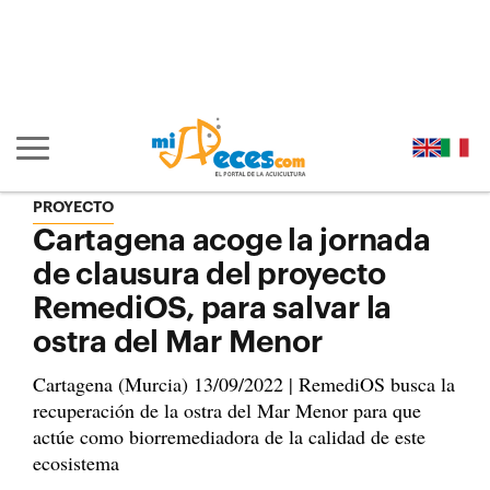
Ir al contenido principal de la página (alt + s)
Ir a la cabecera de la página (alt + c)
Ir al pie de la página (alt + p)
Ir al menú principal (alt + u)
Mostrar/ocultar navegación principal
PROYECTO
Cartagena acoge la jornada
de clausura del proyecto
RemediOS, para salvar la
ostra del Mar Menor
Cartagena (Murcia) 13/09/2022 | RemediOS busca la
recuperación de la ostra del Mar Menor para que
actúe como biorremediadora de la calidad de este
ecosistema