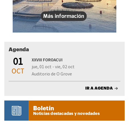
Agenda
01
XXVIII FOROACUI
jue, 01 oct - vie, 02 oct
OCT
Auditorio de O Grove
IR A AGENDA
Boletín
Noticias destacadas y novedades