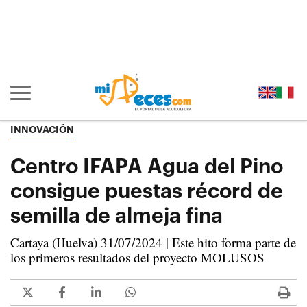
Ir al contenido principal de la página (alt + s)
Ir a la cabecera de la página (alt + c)
Ir al pie de la página (alt + p)
Ir al menú principal (alt + u)
Mostrar/ocultar navegación principal
INNOVACIÓN
Centro IFAPA Agua del Pino
consigue puestas récord de
semilla de almeja fina
Cartaya (Huelva) 31/07/2024 | Este hito forma parte de
los primeros resultados del proyecto MOLUSOS