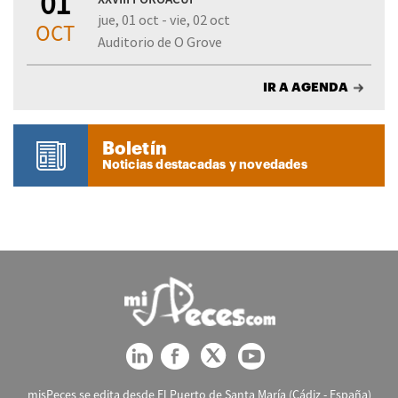
01
jue, 01 oct - vie, 02 oct
OCT
Auditorio de O Grove
IR A AGENDA
Boletín
Noticias destacadas y novedades
misPeces se edita desde El Puerto de Santa María (Cádiz - España)