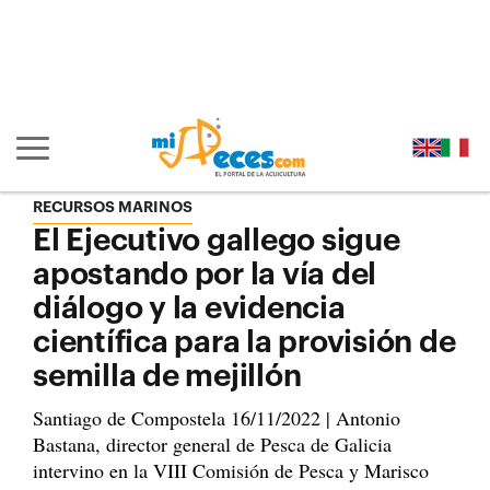
Ir al contenido principal de la página (alt + s)
Ir a la cabecera de la página (alt + c)
Ir al pie de la página (alt + p)
Ir al menú principal (alt + u)
Mostrar/ocultar navegación principal
RECURSOS MARINOS
El Ejecutivo gallego sigue
apostando por la vía del
diálogo y la evidencia
científica para la provisión de
semilla de mejillón
Santiago de Compostela 16/11/2022 | Antonio
Bastana, director general de Pesca de Galicia
intervino en la VIII Comisión de Pesca y Marisco