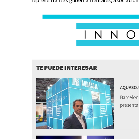
representantes gubernamentales, asociacione
TE PUEDE INTERESAR
AQUASOJA 
Barcelon
presenta