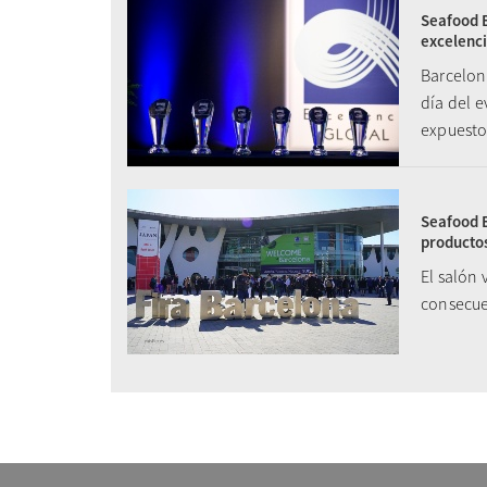
Seafood E
excelenc
Barcelon
día del e
expuestos
Seafood E
producto
El salón
consecue