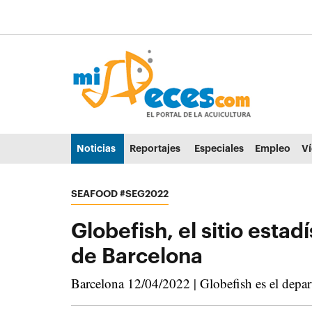
Ir al contenido principal de la página (alt + s)
Ir a la cabecera de la página (alt + c)
Ir al pie de la página (alt + p)
Ir al menú principal (alt + u)
Noticias
Reportajes
Especiales
Empleo
V
SEAFOOD #SEG2022
Globefish, el sitio esta
de Barcelona
Barcelona 12/04/2022 | Globefish es el depar