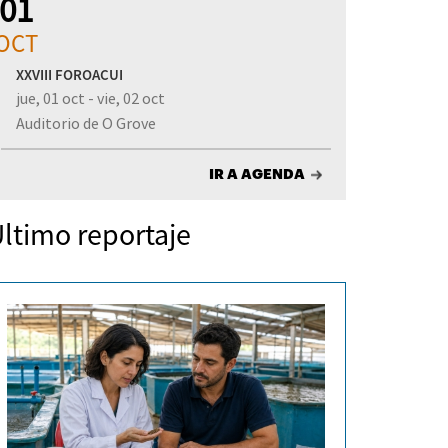
01
OCT
XXVIII FOROACUI
jue, 01 oct - vie, 02 oct
Auditorio de O Grove
IR A AGENDA
ltimo reportaje