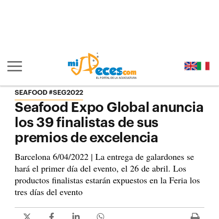
Ir al contenido principal de la página (alt + s)
Ir a la cabecera de la página (alt + c)
Ir al pie de la página (alt + p)
Ir al menú principal (alt + u)
Mostrar/ocultar navegación principal
SEAFOOD #SEG2022
Seafood Expo Global anuncia
los 39 finalistas de sus
premios de excelencia
Barcelona 6/04/2022 | La entrega de galardones se
hará el primer día del evento, el 26 de abril. Los
productos finalistas estarán expuestos en la Feria los
tres días del evento