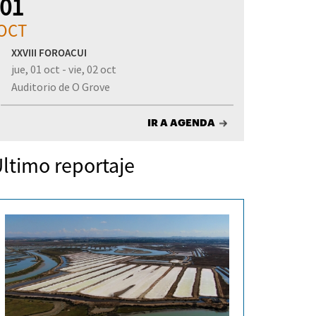
01
OCT
XXVIII FOROACUI
jue, 01 oct - vie, 02 oct
Auditorio de O Grove
IR A AGENDA
ltimo reportaje