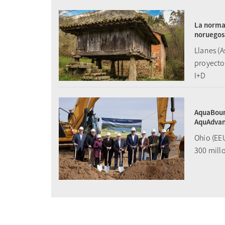
La normat
noruegos
Llanes (A
proyecto
I+D
AquaBoun
AquAdvan
Ohio (EE
300 mill