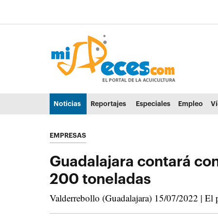
Ir al contenido principal de la página (alt + s)
Ir a la cabecera de la página (alt + c)
Ir al pie de la página (alt + p)
Ir al menú principal (alt + u)
Noticias
Reportajes
Especiales
Empleo
V
EMPRESAS
Guadalajara contará co
200 toneladas
Valderrebollo (Guadalajara) 15/07/2022 | El