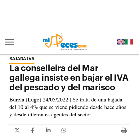
Ir al contenido principal de la página (alt + s)
Ir a la cabecera de la página (alt + c)
Ir al pie de la página (alt + p)
Ir al menú principal (alt + u)
Mostrar/ocultar navegación principal
BAJADA IVA
La conselleira del Mar
gallega insiste en bajar el IVA
del pescado y del marisco
Burela (Lugo) 24/05/2022 | Se trata de una bajada
del 10 al 4% que se viene pidiendo desde hace años
y desde diferentes agentes del sector