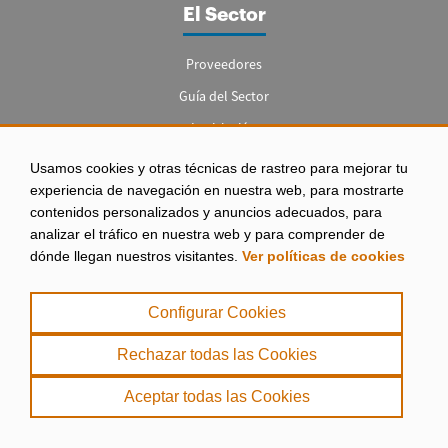
El Sector
Proveedores
Guía del Sector
Legislación
Empleo
Usamos cookies y otras técnicas de rastreo para mejorar tu
experiencia de navegación en nuestra web, para mostrarte
contenidos personalizados y anuncios adecuados, para
analizar el tráfico en nuestra web y para comprender de
dónde llegan nuestros visitantes.
Ver políticas de cookies
Aviso legal
|
Configurar Cookies
Política de Privacidad
|
Rechazar todas las Cookies
Política de Cookies
Aceptar todas las Cookies
. misPeces Copyright 2000 - 2026. Todos los derechos reservados