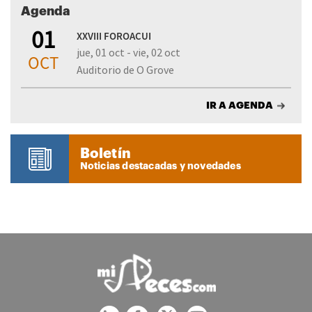
Agenda
01
XXVIII FOROACUI
jue, 01 oct - vie, 02 oct
OCT
Auditorio de O Grove
IR A AGENDA
Boletín
Noticias destacadas y novedades