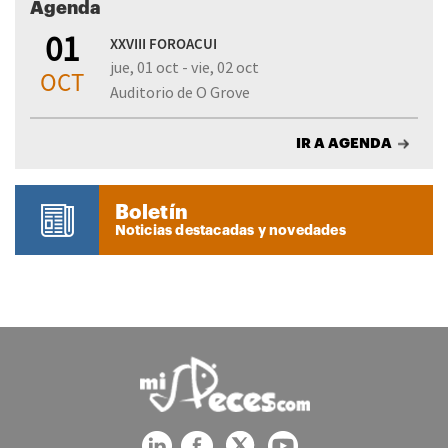
Agenda
01
XXVIII FOROACUI
jue, 01 oct - vie, 02 oct
OCT
Auditorio de O Grove
IR A AGENDA
Boletín
Noticias destacadas y novedades