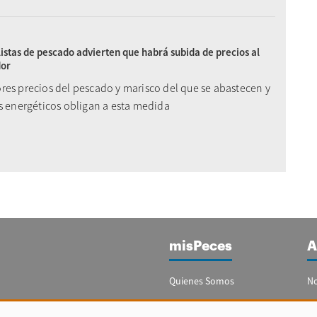
listas de pescado advierten que habrá subida de precios al
or
res precios del pescado y marisco del que se abastecen y
es energéticos obligan a esta medida
misPeces
A
Quienes Somos
No
Publicidad
Re