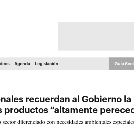
ídeos
Agenda
Legislación
Guía Sec
onales recuerdan al Gobierno l
us productos “altamente perece
sector diferenciado con necesidades ambientales especiale