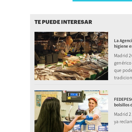
TE PUEDE INTERESAR
La Agenci
higiene e
Madrid 2
genérico 
que pode
tradicion
FEDEPESCA
bolsillos
Madrid 2
ya recla