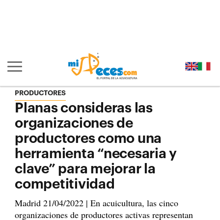
Ir al contenido principal de la página (alt + s)
Ir a la cabecera de la página (alt + c)
Ir al pie de la página (alt + p)
Ir al menú principal (alt + u)
Mostrar/ocultar navegación principal
PRODUCTORES
Planas consideras las
organizaciones de
productores como una
herramienta “necesaria y
clave” para mejorar la
competitividad
Madrid 21/04/2022 | En acuicultura, las cinco
organizaciones de productores activas representan