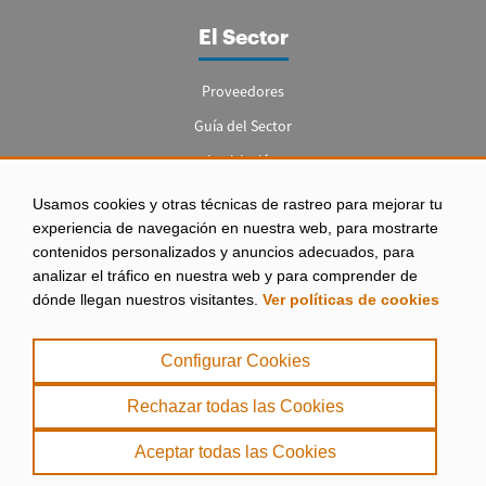
El Sector
Proveedores
Guía del Sector
Legislación
Empleo
Usamos cookies y otras técnicas de rastreo para mejorar tu
experiencia de navegación en nuestra web, para mostrarte
contenidos personalizados y anuncios adecuados, para
analizar el tráfico en nuestra web y para comprender de
dónde llegan nuestros visitantes.
Ver políticas de cookies
Aviso legal
|
Configurar Cookies
Política de Privacidad
|
Rechazar todas las Cookies
Política de Cookies
Aceptar todas las Cookies
. misPeces Copyright 2000 - 2026. Todos los derechos reservados