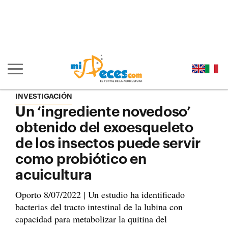
Ir al contenido principal de la página (alt + s)
Ir a la cabecera de la página (alt + c)
Ir al pie de la página (alt + p)
Ir al menú principal (alt + u)
Mostrar/ocultar navegación principal
INVESTIGACIÓN
Un ‘ingrediente novedoso’
obtenido del exoesqueleto
de los insectos puede servir
como probiótico en
acuicultura
Oporto 8/07/2022 | Un estudio ha identificado
bacterias del tracto intestinal de la lubina con
capacidad para metabolizar la quitina del