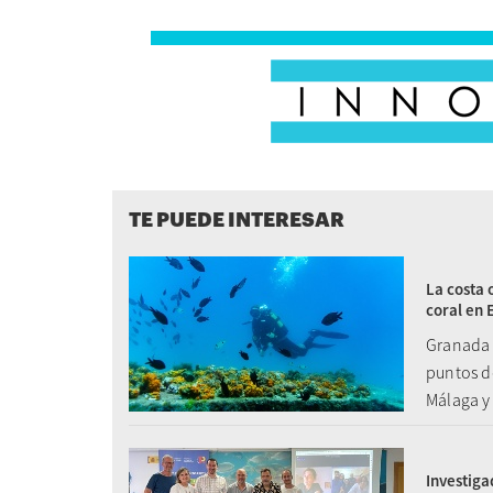
TE PUEDE INTERESAR
La costa 
coral en 
Granada 3
puntos de
Málaga y
Investiga