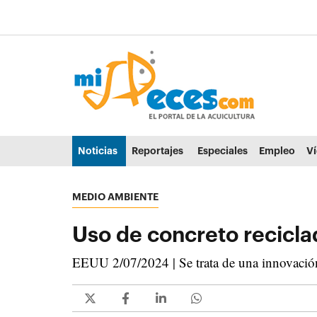
Ir al contenido principal de la página (alt + s)
Ir a la cabecera de la página (alt + c)
Ir al pie de la página (alt + p)
Ir al menú principal (alt + u)
Noticias
Reportajes
Especiales
Empleo
V
MEDIO AMBIENTE
Uso de concreto reciclad
EEUU 2/07/2024 | Se trata de una innovación 