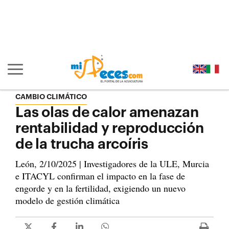
Ir al contenido principal de la página (alt + s)
Ir a la cabecera de la página (alt + c)
Ir al pie de la página (alt + p)
Ir al menú principal (alt + u)
Mostrar/ocultar navegación principal
CAMBIO CLIMÁTICO
Las olas de calor amenazan
rentabilidad y reproducción
de la trucha arcoíris
León, 2/10/2025 | Investigadores de la ULE, Murcia
e ITACYL confirman el impacto en la fase de
engorde y en la fertilidad, exigiendo un nuevo
modelo de gestión climática