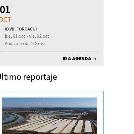
01
OCT
XXVIII FOROACUI
jue, 01 oct - vie, 02 oct
Auditorio de O Grove
IR A AGENDA
ltimo reportaje