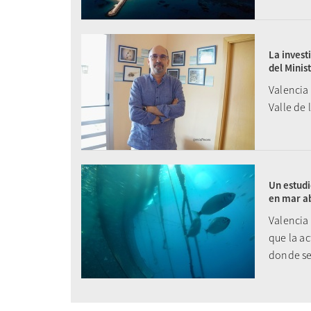
La invest
del Minis
Valencia
Valle de 
Un estudi
en mar ab
Valencia
que la ac
donde se