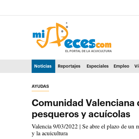
Ir al contenido principal de la página (alt + s)
Ir a la cabecera de la página (alt + c)
Ir al pie de la página (alt + p)
Ir al menú principal (alt + u)
Noticias
Reportajes
Especiales
Empleo
V
AYUDAS
Comunidad Valenciana d
pesqueros y acuícolas
Valencia 9/03/2022 | Se abre el plazo de un me
y la acuicultura