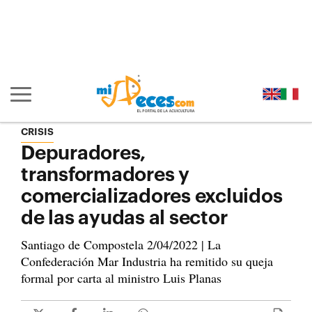
Ir al contenido principal de la página (alt + s)
Ir a la cabecera de la página (alt + c)
Ir al pie de la página (alt + p)
Ir al menú principal (alt + u)
Mostrar/ocultar navegación principal
CRISIS
Depuradores,
transformadores y
comercializadores excluidos
de las ayudas al sector
Santiago de Compostela 2/04/2022 | La
Confederación Mar Industria ha remitido su queja
formal por carta al ministro Luis Planas