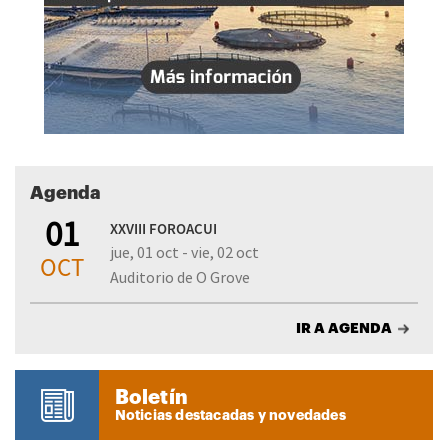
Agenda
01
XXVIII FOROACUI
jue, 01 oct - vie, 02 oct
OCT
Auditorio de O Grove
IR A AGENDA
Boletín
Noticias destacadas y novedades