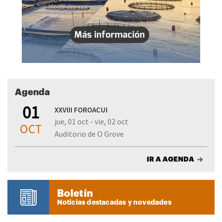
Agenda
01
XXVIII FOROACUI
jue, 01 oct - vie, 02 oct
OCT
Auditorio de O Grove
IR A AGENDA
Boletín
Noticias destacadas y novedades