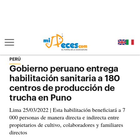
Ir al contenido principal de la página (alt + s)
Ir a la cabecera de la página (alt + c)
Ir al pie de la página (alt + p)
Ir al menú principal (alt + u)
Mostrar/ocultar navegación principal
PERÚ
Gobierno peruano entrega
habilitación sanitaria a 180
centros de producción de
trucha en Puno
Lima 25/03/2022 | Esta habilitación beneficiará a 7
000 personas de manera directa e indirecta entre
propietarios de cultivo, colaboradores y familiares
directos