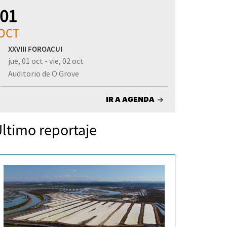
01
OCT
XXVIII FOROACUI
jue, 01 oct - vie, 02 oct
Auditorio de O Grove
IR A AGENDA
ltimo reportaje