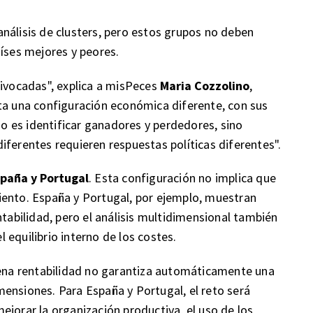
nálisis de clusters, pero estos grupos no deben
aíses mejores y peores.
uivocadas", explica a misPeces
Maria Cozzolino
,
ta una configuración económica diferente, con sus
 no es identificar ganadores y perdedores, sino
iferentes requieren respuestas políticas diferentes".
spaña y Portugal
. Esta configuración no implica que
iento. España y Portugal, por ejemplo, muestran
ntabilidad, pero el análisis multidimensional también
el equilibrio interno de los costes.
uena rentabilidad no garantiza automáticamente una
ensiones. Para España y Portugal, el reto será
ejorar la organización productiva, el uso de los