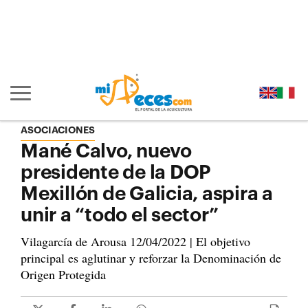
Ir al contenido principal de la página (alt + s)
Ir a la cabecera de la página (alt + c)
Ir al pie de la página (alt + p)
Ir al menú principal (alt + u)
Mostrar/ocultar navegación principal
ASOCIACIONES
Mané Calvo, nuevo
presidente de la DOP
Mexillón de Galicia, aspira a
unir a “todo el sector”
Vilagarcía de Arousa 12/04/2022 | El objetivo
principal es aglutinar y reforzar la Denominación de
Origen Protegida