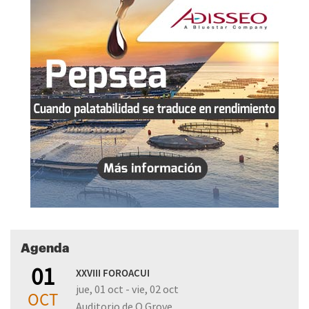
Agenda
01
XXVIII FOROACUI
jue, 01 oct - vie, 02 oct
OCT
Auditorio de O Grove