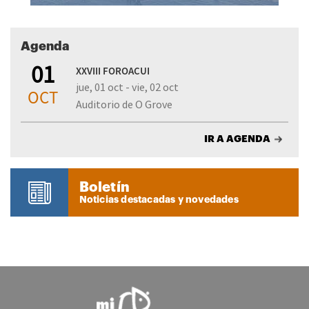
Agenda
01
XXVIII FOROACUI
jue, 01 oct - vie, 02 oct
OCT
Auditorio de O Grove
IR A AGENDA
Boletín
Noticias destacadas y novedades