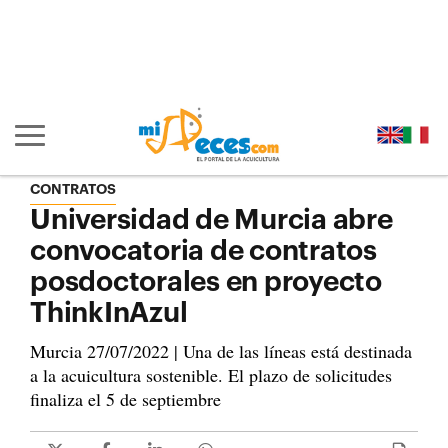
Ir al contenido principal de la página (alt + s)
Ir a la cabecera de la página (alt + c)
Ir al pie de la página (alt + p)
Ir al menú principal (alt + u)
Mostrar/ocultar navegación principal
CONTRATOS
Universidad de Murcia abre
convocatoria de contratos
posdoctorales en proyecto
ThinkInAzul
Murcia 27/07/2022 | Una de las líneas está destinada
a la acuicultura sostenible. El plazo de solicitudes
finaliza el 5 de septiembre